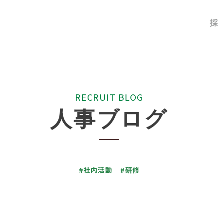
採
R
E
C
R
U
I
T
B
L
O
G
人
事
ブ
ロ
グ
#社内活動
#研修