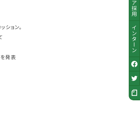
ッション。
インターン
て
ンを発表
公式Facebook
採用Twitter
採用ノート