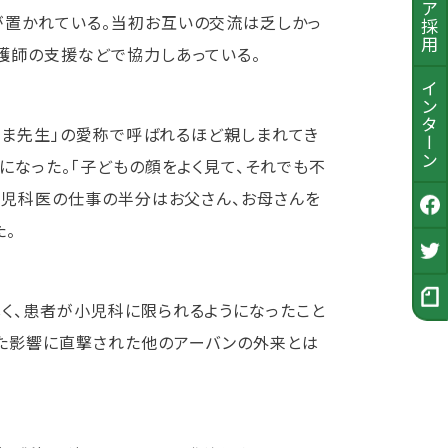
置かれている。当初お互いの交流は乏しかっ
護師の支援などで協力しあっている。
インターン
「くま先生」の愛称で呼ばれるほど親しまれてき
になった。「子どもの顔をよく見て、それでも不
小児科医の仕事の半分はお父さん、お母さんを
公式Facebook
た。
採用Twitter
く、患者が小児科に限られるようになったこと
採用ノート
た影響に直撃された他のアーバンの外来とは