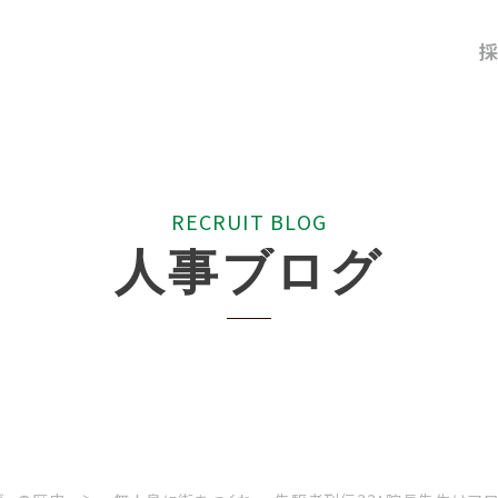
採
R
E
C
R
U
I
T
B
L
O
G
人
事
ブ
ロ
グ