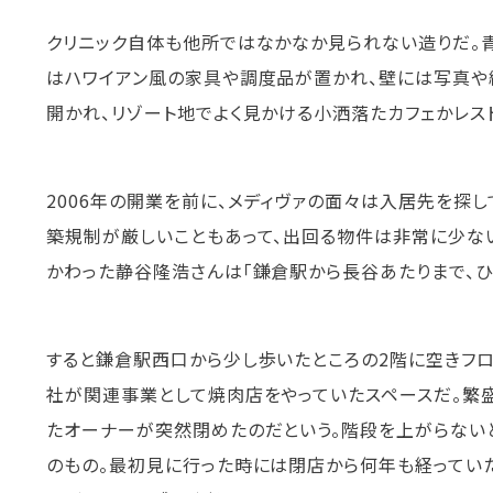
クリニック自体も他所ではなかなか見られない造りだ。
はハワイアン風の家具や調度品が置かれ、壁には写真や
開かれ、リゾート地でよく見かける小洒落たカフェかレス
2006年の開業を前に、メディヴァの面々は入居先を探
築規制が厳しいこともあって、出回る物件は非常に少ない
かわった静谷隆浩さんは「鎌倉駅から長谷あたりまで、ひ
すると鎌倉駅西口から少し歩いたところの2階に空きフ
社が関連事業として焼肉店をやっていたスペースだ。繁
たオーナーが突然閉めたのだという。階段を上がらない
のもの。最初見に行った時には閉店から何年も経ってい