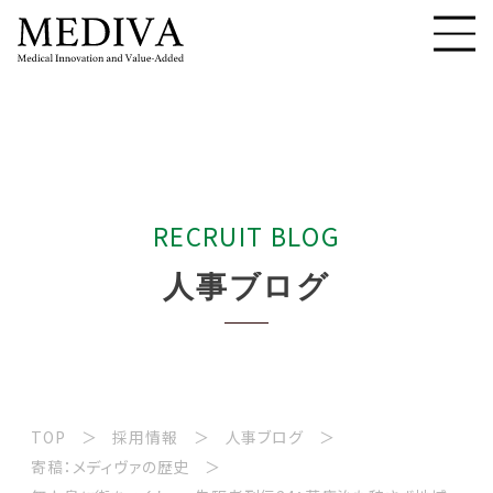
R
E
C
R
U
I
T
B
L
O
G
人
事
ブ
ロ
グ
TOP
採用情報
人事ブログ
寄稿：メディヴァの歴史