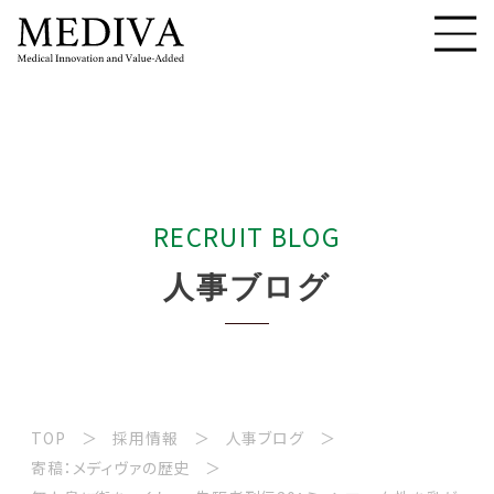
R
E
C
R
U
I
T
B
L
O
G
人
事
ブ
ロ
グ
TOP
採用情報
人事ブログ
寄稿：メディヴァの歴史