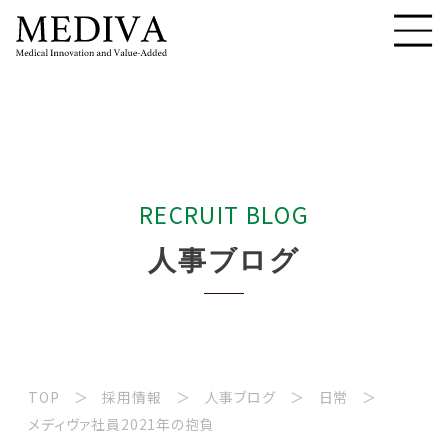
R
E
C
R
U
I
T
B
L
O
G
人
事
ブ
ロ
グ
TOP
採用情報
人事ブログ
日常
メディヴァ社員2021年の抱負