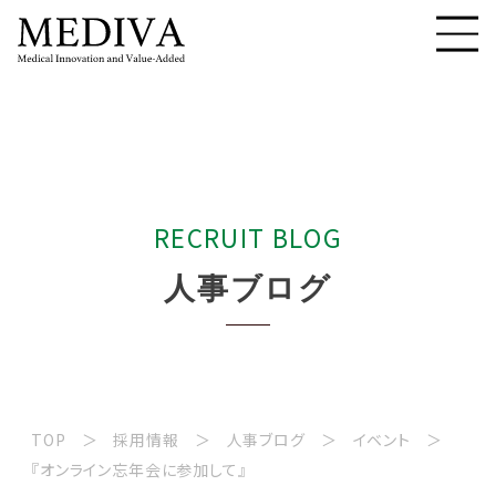
R
E
C
R
U
I
T
B
L
O
G
人
事
ブ
ロ
グ
TOP
採用情報
人事ブログ
イベント
『オンライン忘年会に参加して』