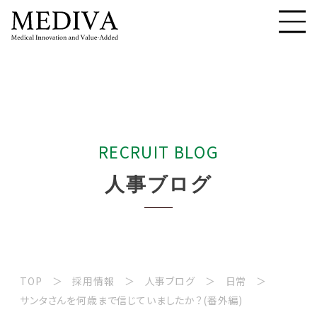
R
E
C
R
U
I
T
B
L
O
G
人
事
ブ
ロ
グ
TOP
採用情報
人事ブログ
日常
サンタさんを何歳まで信じていましたか？(番外編)