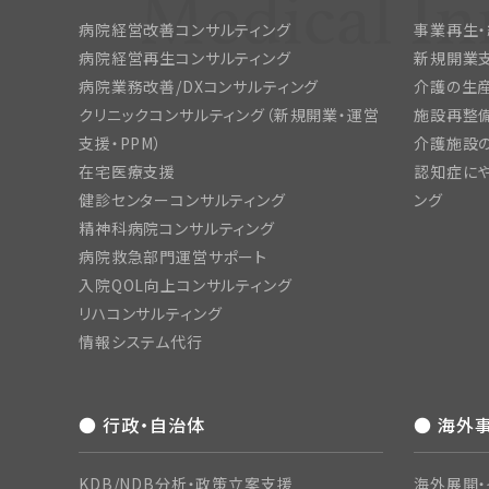
病院経営改善コンサルティング
事業再生
病院経営再生コンサルティング
新規開業
病院業務改善/DXコンサルティング
介護の生産
クリニックコンサルティング（新規開業・運営
施設再整備
支援・PPM）
介護施設
在宅医療支援
認知症にや
健診センターコンサルティング
ング
精神科病院コンサルティング
病院救急部門運営サポート
入院QOL向上コンサルティング
リハコンサルティング
情報システム代行
● 行政・自治体
● 海外
KDB/NDB分析・政策立案支援
海外展開・