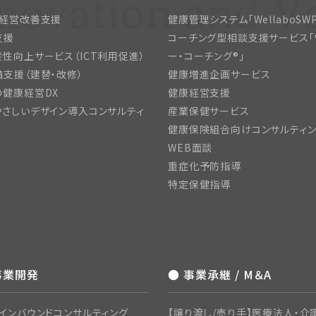
・経営改善支援
健康管理システム「WellaboSWP
支援
コーチング型相談支援サービス「
性向上サービス（ICT利用促進）
ー・コーチング®」
支援（建替・改修）
健康増進企画サービス
の健康経営DX
健康経営支援
さしいデザイン導入コンサルティ
産業保健サービス
健康保険組合向けコンサルティ
WEB面談
重症化予防指導
特定保健指導
事業開発
● 事業承継 / M＆A
インバウンドコンサルティング
【譲り渡し/売り手】医療法人・介護