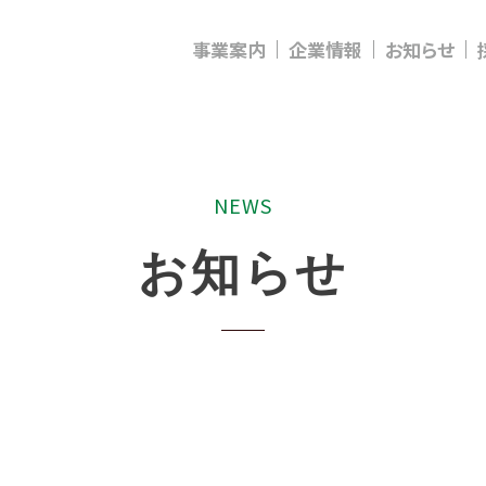
事業案内
企業情報
お知らせ
N
E
W
S
お
知
ら
せ