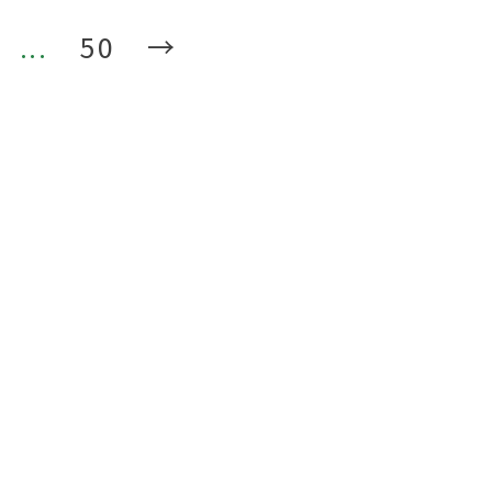
...
50
→