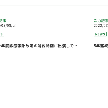
記事
次の記
/03/08/火
2022/0
WS
NEWS
22年度診療報酬改定の解説動画に出演してい
5年連続
定され