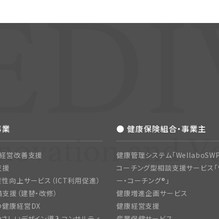
事業
● 健康保険組合・事業主
・経営改善支援
健康管理システム「WellaboSWP
支援
コーチング型相談支援サービス「
性向上サービス（ICT利用促進）
ー・コーチング®」
支援（建替・改修）
健康増進企画サービス
の健康経営DX
健康経営支援
さしいデザイン導入コンサルティ
産業保健サービス