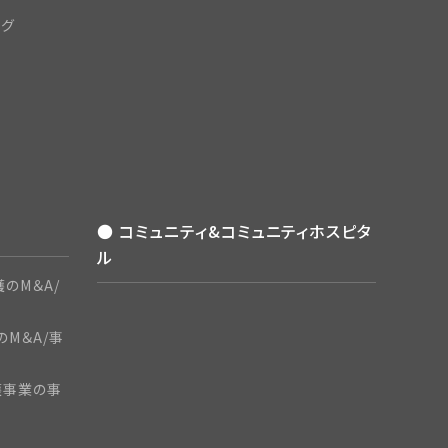
ング
● コミュニティ&コミュニティホスピタ
ル
のM＆A/
のM＆A/事
護事業の事