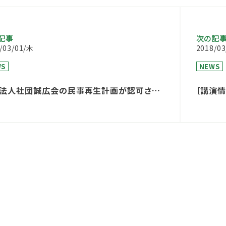
記事
次の記
/03/01/木
2018/0
WS
NEWS
法人社団誠広会の民事再生計画が認可され
［講演
た
りの具