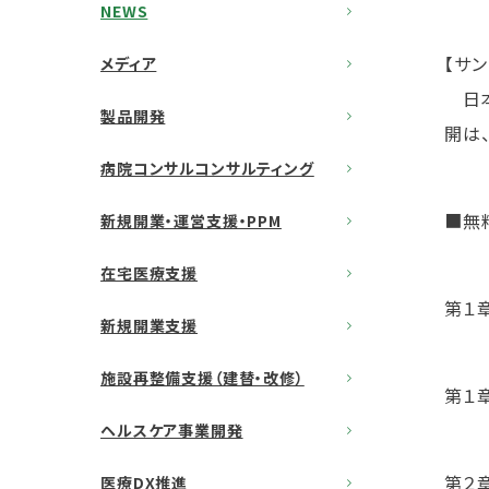
NEWS
【サ
メディア
日本
製品開発
開は
病院コンサルコンサルティング
■無
新規開業・運営支援・PPM
在宅医療支援
第１
新規開業支援
施設再整備支援（建替・改修）
第１
ヘルスケア事業開発
第２
医療DX推進