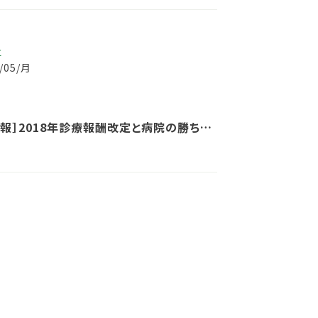
事
3/05/月
情報］2018年診療報酬改定と病院の勝ち残
体策セミナー