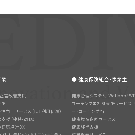
事業
● 健康保険組合・事業主
・経営改善支援
健康管理システム「WellaboSWP
支援
コーチング型相談支援サービス「
性向上サービス（ICT利用促進）
ー・コーチング®」
支援（建替・改修）
健康増進企画サービス
の健康経営DX
健康経営支援
さしいデザイン導入コンサルティ
産業保健サービス