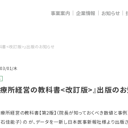
事業案内
企業情報
お知らせ
科書<改訂版>』出版のお知らせ
/03/01/木
S
診療所経営の教科書<改訂版>』出版のお
療所経営の教科書【第2版】〈院長が知っておくべき数値と事例〉
大石佳能子）の が、データを一新し日本医事新報社様より出版さ