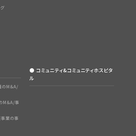
ング
● コミュニティ&コミュニティホスピタ
ル
のM＆A/
のM＆A/事
護事業の事