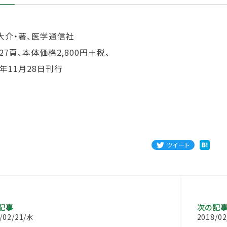
大介・著、医学通信社
327頁、本体価格2,800円＋税、
7年11月28日刊行
ツイート
記事
次の記
/02/21/水
2018/0