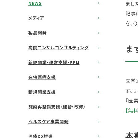
まし
NEWS
記事
メディア
を、
製品開発
病院コンサルコンサルティング
ま
新規開業・運営支援・PPM
在宅医療支援
医学
す。
新規開業支援
『医業
施設再整備支援（建替・改修）
【無
ヘルスケア事業開発
本
医療DX推進