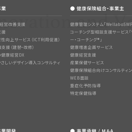
事業
● 健康保険組合・事業主
・経営改善支援
健康管理システム「WellaboSWP
支援
コーチング型相談支援サービス「
性向上サービス（ICT利用促進）
ー・コーチング®」
支援（建替・改修）
健康増進企画サービス
の健康経営DX
健康経営支援
さしいデザイン導入コンサルティ
産業保健サービス
健康保険組合向けコンサルティ
WEB面談
重症化予防指導
特定保健指導
事業開発
● 事業承継 / M＆A