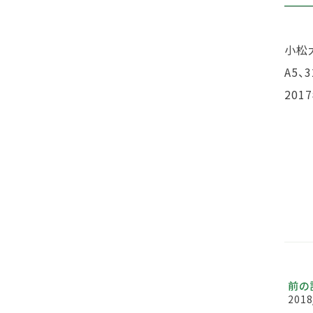
小松
A5、
201
前の
2018