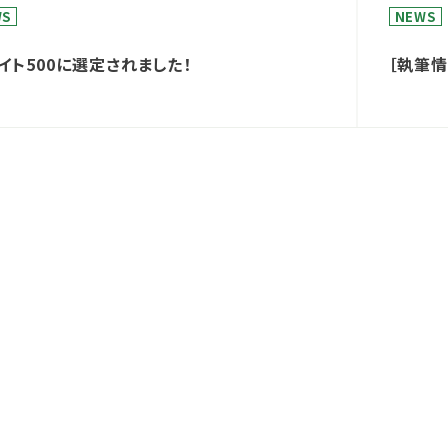
WS
NEWS
イト500に選定されました！
［執筆
1月号