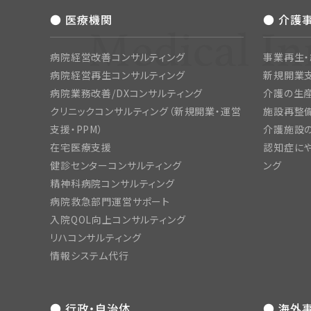
● 医療機関
● 介護
病院経営改善コンサルティング
事業再生
病院経営再生コンサルティング
新規開業
病院業務改善/DXコンサルティング
介護の生産
クリニックコンサルティング（新規開業・運営
施設再整備
支援・PPM）
介護施設
在宅医療支援
認知症にや
健診センターコンサルティング
ング
精神科病院コンサルティング
病院救急部門運営サポート
入院QOL向上コンサルティング
リハコンサルティング
情報システム代行
● 行政・自治体
● 海外