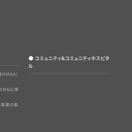
● コミュニティ&コミュニティホスピタ
ル
のM＆A/
のM＆A/事
護事業の事