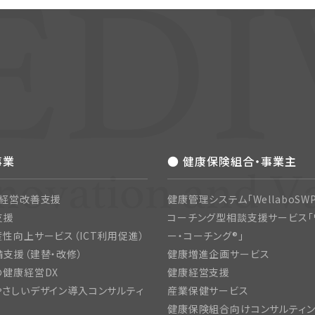
事業
● 健康保険組合・事業主
・経営改善支援
健康管理システム「WellaboSWP
支援
コーチング型相談支援サービス「
性向上サービス（ICT利用促進）
ー・コーチング®」
支援（建替・改修）
健康増進企画サービス
の健康経営DX
健康経営支援
さしいデザイン導入コンサルティ
産業保健サービス
健康保険組合向けコンサルティ