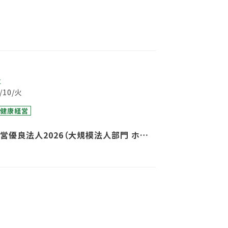
事
3/10/火
VA健康経営
営優良法人2026（大規模法人部門 ホワ
0）」に9年連続で認定されました