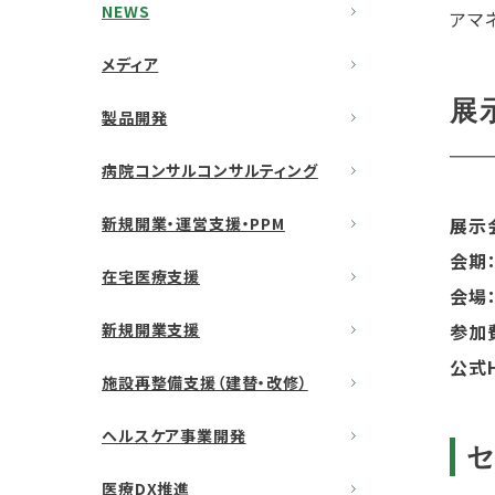
NEWS
アマ
メディア
展
製品開発
病院コンサルコンサルティング
新規開業・運営支援・PPM
展示
会期
在宅医療支援
会場
新規開業支援
参加
公式H
施設再整備支援（建替・改修）
ヘルスケア事業開発
医療DX推進