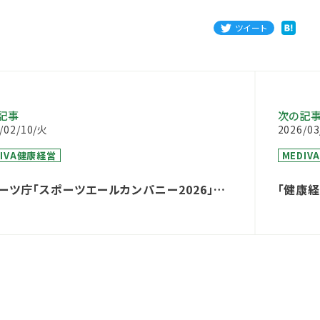
ツイート
記事
次の記
/02/10/火
2026/0
DIVA健康経営
MEDI
ーツ庁「スポーツエールカンパニー2026」に、
「健康経
連続で認定されました
イト50