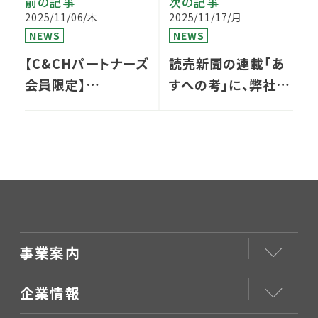
前の記事
次の記事
2025/11/06/木
2025/11/17/月
NEWS
NEWS
【C&CHパートナーズ
読売新聞の連載「あ
会員限定】
すへの考」に、弊社支
11/21(金) 第2回
援先病院の取り組み
Found
が掲載されました
C&CH（Webイベン
ト）のご案内
事業案内
企業情報