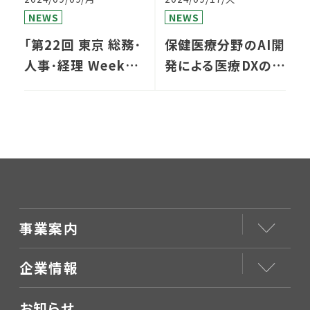
NEWS
NEWS
「第22回 東京 総務･
保健医療分野のAI開
人事･経理 Week」に
発による医療DXの推
て、健康管理システ
進を目指す（株）ザ・
ム・WellaboSWPを
ファージに出資しま
出展します
した
事業案内
企業情報
お知らせ