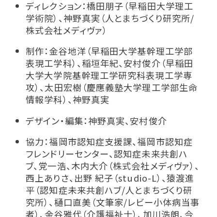
ディレクション：橋田朋子（早稲田大学理工
学術院）、神野真実（人とまちづくり研究所/
株式会社メディヴァ）
制作：金谷地洋（早稲田大学基幹理工学部
表現工学科）、稲垣年紀、安村俊介（早稲田
大学大学院基幹理工学研究科表現工学専
攻）、太田宏樹（慶應義塾大学理工学部生命
情報学科）、神野真実
デザイン・編集：神野真実、安村俊介
協力：福岡市認知症支援課、福岡市認知症
フレンドリーセンター、認知症未来共創ハ
ブ、党一浩、木内大介（株式会社メディヴァ）、
西上ありさ、出野 紀子（studio-L）、猿渡進
平（認知症未来共創ハブ/人とまちづくり研
究所）、樋口直美（文筆家/レビー小体病当事
者）、金谷雅代（介護福祉士）、加川浩朗、今