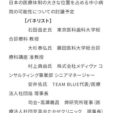
日本の医療体制の大きな位置を占める中小病
院の可能性についての討議予定
【
パネリスト】
石田岳史氏 東京医科歯科大学総
合診療科 教授
大杉泰弘氏 藤田医科大学総合診
療科講座 准教授
村上典由氏 株式会社メディヴァ コ
ンサルティング事業部 シニアマネージャー
安井佑氏 TEAM BLUE代表/医療
法人社団焔 理事長
司会・高瀬義昌 弊研究所理事（医
療法人社団至高会たかせクリニック 理事長）