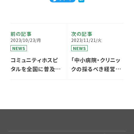
前の記事
次の記事
2023/10/23/月
2023/11/21/火
NEWS
NEWS
コミュニティホスピ
「中小病院・クリニッ
タルを全国に普及／
クの採るべき経営戦
啓発するための
略」セミナー開催の
「CCHパートナーズ
お知らせ
制度」がスタート