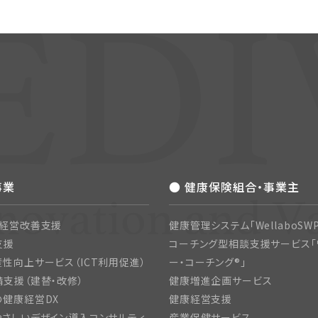
事業
● 健康保険組合・事業主
・経営改善支援
健康管理システム「WellaboSWP
支援
コーチング型相談支援サービス「
性向上サービス（ICT利用促進）
ー・コーチング®」
支援（建替・改修）
健康増進企画サービス
の健康経営DX
健康経営支援
さしいデザイン導入コンサルティ
産業保健サービス