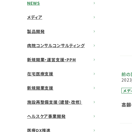
NEWS
メディア
製品開発
病院コンサルコンサルティング
新規開業・運営支援・PPM
在宅医療支援
前の
2023
新規開業支援
メデ
施設再整備支援（建替・改修）
高齢
ヘルスケア事業開発
医療DX推進