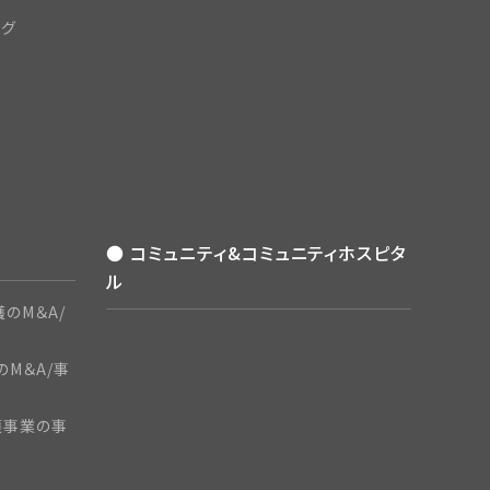
ング
● コミュニティ&コミュニティホスピタ
ル
のM＆A/
のM＆A/事
護事業の事