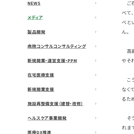
ご存
NEWS
べて
メディア
べと
ん。
製品開発
病院コンサルコンサルティング
高齢
やそ
新規開業・運営支援・PPM
在宅医療支援
こう
なく
新規開業支援
るた
施設再整備支援（建替・改修）
そう
ヘルスケア事業開発
れま
医療DX推進