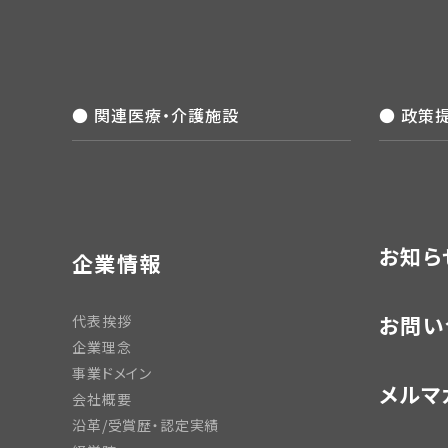
● 関連医療・介護施設
● 政策
お知ら
企業情報
お問い
代表挨拶
企業理念
事業ドメイン
メルマ
会社概要
沿革/受賞歴・認定実績