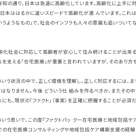
知の通り、日本は急速に高齢化しています。高齢化に上手に対
、日本ははるかに速いスピードで高齢化が進 んでいます。これ
いうようなもの」で、社会のインフラも人々の意識も追いついてな
化社会に対応して高齢者が安心して住み続けることが出来る仕組
れを支える「在宅医療」が重要と言われていますが、そのあり方
いう状況の中で、正しく環境を理解し、正しく対応するには、ま
てはなりません。今後 どういう仕 組みを作るべきか、またその
めにも、現状の「ファクト」（事実）を正確に把握することが必須
いう思いで、この度『ファクトパッ クー在宅医療と地域包括ケア
での在宅医療コンサルティングや地域包括ケア構築支援の経験