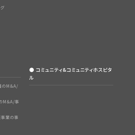
ング
● コミュニティ&コミュニティホスピタ
ル
のM＆A/
のM＆A/事
護事業の事