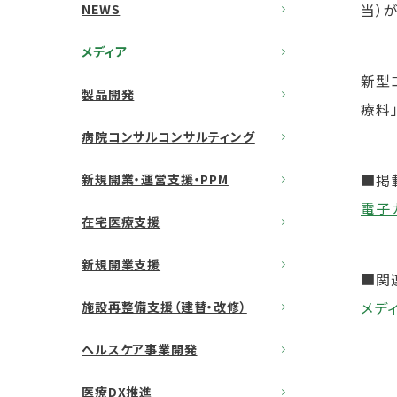
当）
NEWS
メディア
新型
製品開発
療料
病院コンサルコンサルティング
■掲
新規開業・運営支援・PPM
電子
在宅医療支援
新規開業支援
■関
メデ
施設再整備支援（建替・改修）
ヘルスケア事業開発
医療DX推進