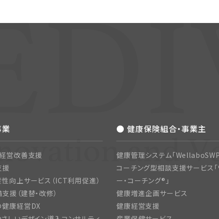
事業
● 健康保険組合・事業主
・経営改善支援
健康管理システム「WellaboSWP
支援
コーチング型相談支援サービス「
性向上サービス（ICT利用促進）
ー・コーチング®」
支援（建替・改修）
健康増進企画サービス
の健康経営DX
健康経営支援
さしいデザイン導入コンサルティ
産業保健サービス