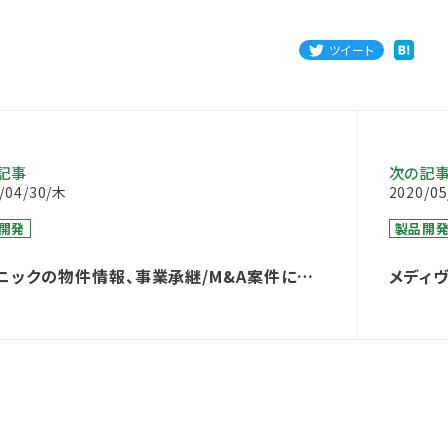
ツイート
記事
次の記
/04/30/木
2020/0
開発
製品開
ニックの物件情報、事業承継/M&A案件につ
メディ
した