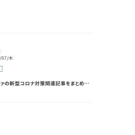
事
5/07/木
発
ヴァの新型コロナ対策関連記事をまとめま