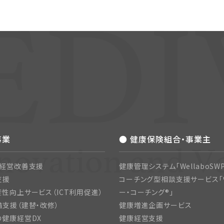
事業
● 健康保険組合・事業主
・経営改善支援
健康管理システム「WellaboSWP
支援
コーチング型相談支援サービス「
性向上サービス（ICT利用促進）
ー・コーチング®」
支援（建替・改修）
健康増進企画サービス
の健康経営DX
健康経営支援