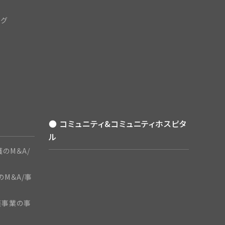
ング
● コミュニティ&コミュニティホスピタ
ル
のM＆A/
のM＆A/事
護事業の事