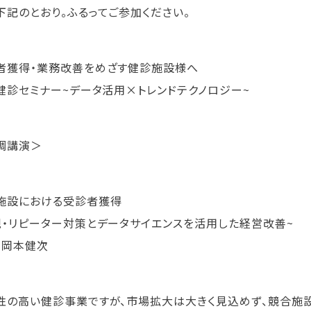
下記のとおり。ふるってご参加ください。
者獲得・業務改善をめざす健診施設様へ
C健診セミナー~データ活用×トレンドテクノロジー~
調講演＞
施設における受診者獲得
規・リピーター対策とデータサイエンスを活用した経営改善~
：岡本健次
性の高い健診事業ですが、市場拡大は大きく見込めず、競合施