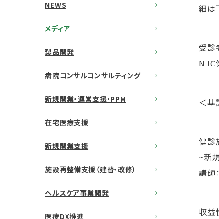
NEWS
細は
メディア
受診
製品開発
NJ
病院コンサルコンサルティング
新規開業・運営支援・PPM
＜基
在宅医療支援
健診
新規開業支援
~新
施設再整備支援（建替・改修）
講師
ヘルスケア事業開発
収益
医療DX推進