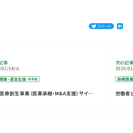
ツイート
記事
次の記
/01/14/火
2020/0
開業・運営支援・PPM
新規開業
医療創生事業（医業承継・M&A支援）サイト
労働者
ューアルのお知らせ
に向け