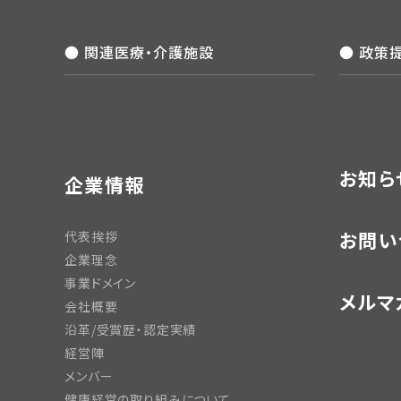
● 関連医療・介護施設
● 政策
お知ら
企業情報
お問い
代表挨拶
企業理念
事業ドメイン
メルマ
会社概要
沿革/受賞歴・認定実績
経営陣
メンバー
健康経営の取り組みについて