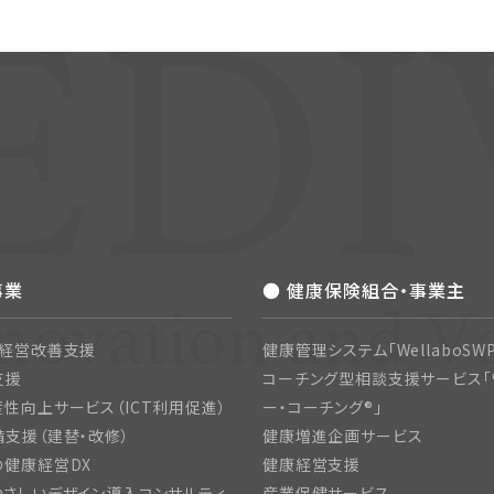
事業
● 健康保険組合・事業主
・経営改善支援
健康管理システム「WellaboSWP
支援
コーチング型相談支援サービス「
性向上サービス（ICT利用促進）
ー・コーチング®」
支援（建替・改修）
健康増進企画サービス
の健康経営DX
健康経営支援
さしいデザイン導入コンサルティ
産業保健サービス