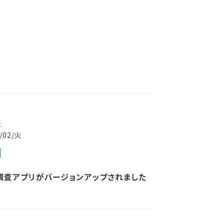
事
2/02/火
調査アプリがバージョンアップされました