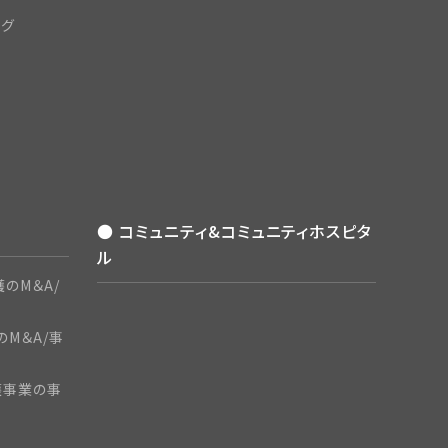
ング
● コミュニティ&コミュニティホスピタ
ル
のM＆A/
のM＆A/事
護事業の事