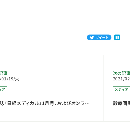
ツイート
記事
次の記
/01/19/火
2021/0
ィア
メディア
誌『日経メディカル』1月号、およびオンライン
診療圏
掲載されます