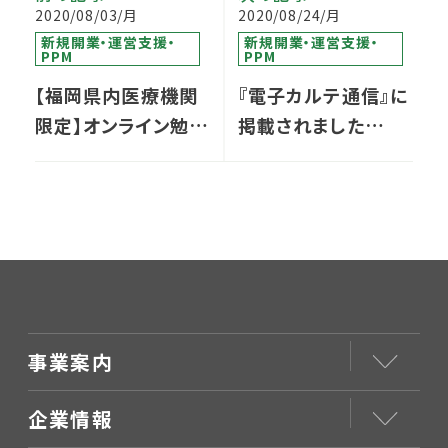
2020/08/03/月
2020/08/24/月
新規開業・運営支援・
新規開業・運営支援・
PPM
PPM
【福岡県内医療機関
『電子カルテ通信』に
限定】オンライン勉強
掲載されました
会『withコロナ時代
vol.3
の 医療機関経営につ
いて考える』を開催し
ます
事業案内
企業情報