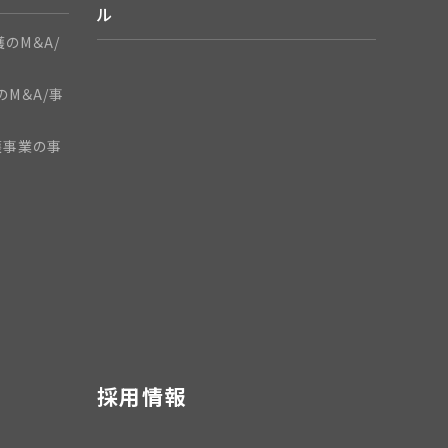
ル
のM＆A/
のM＆A/事
護事業の事
採用情報