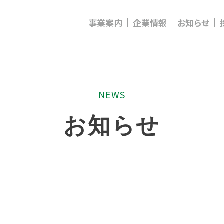
事業案内
企業情報
お知らせ
N
E
W
S
お
知
ら
せ