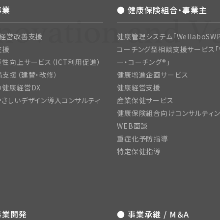
事業
● 健康保険組合・事業主
・経営改善支援
健康管理システム「WellaboSWP
支援
コーチング型相談支援サービス「
性向上サービス（ICT利用促進）
ー・コーチング®」
支援（建替・改修）
健康増進企画サービス
の健康経営DX
健康経営支援
さしいデザイン導入コンサルティ
産業保健サービス
健康保険組合向けコンサルティ
WEB面談
重症化予防指導
特定保健指導
事業開発
● 事業承継 / M＆A