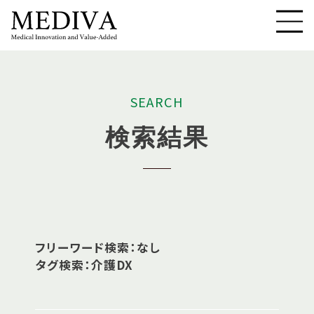
S
E
A
R
C
H
検
索
結
果
フリーワード検索：なし
タグ検索：介護DX