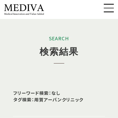
S
E
A
R
C
H
検
索
結
果
フリーワード検索：なし
タグ検索：用賀アーバンクリニック