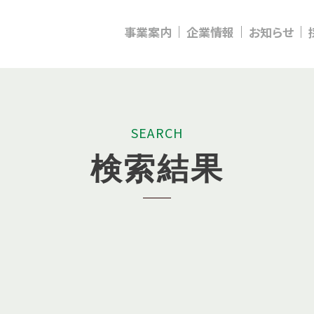
事業案内
企業情報
お知らせ
S
E
A
R
C
H
検
索
結
果