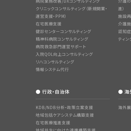
病院業務改善/DXコンサルティング
介護の
クリニックコンサルティング（新規開業・
進）
運営支援・PPM）
施設再
在宅医療支援
介護施
健診センターコンサルティング
認知症
精神科病院コンサルティング
ティン
病院救急部門運営サポート
入院QOL向上コンサルティング
リハコンサルティング
情報システム代行
● 行政・自治体
● 
KDB/NDB分析・政策立案支援
海外展
地域包括ケアシステム構築支援
在宅医療推進支援
地域共生に向けた連携構築支援