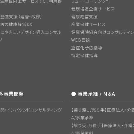
生産性向上サービス（ICT利用促
リュー・コーチング®」
健康増進企画サービス
整備支援（建替・改修）
健康経営支援
設の健康経営DX
産業保健サービス
にやさしいデザイン導入コンサル
健康保険組合向けコンサルティ
グ
WEB面談
重症化予防指導
特定保健指導
海外事業開発
● 事業承継 / M＆A
開・インバウンドコンサルティング
【譲り渡し/売り手】医療法人・介
A/事業承継
【譲り受け/買手】医療法人・介護
A/事業承継