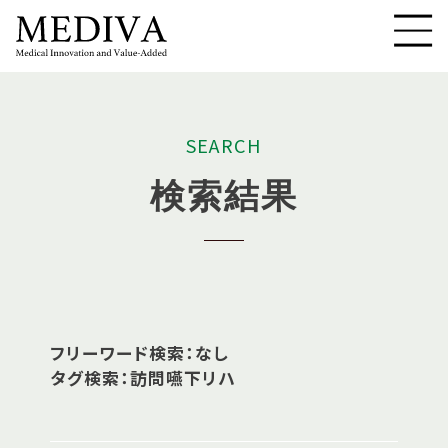
S
E
A
R
C
H
検
索
結
果
フリーワード検索：なし
タグ検索：訪問嚥下リハ