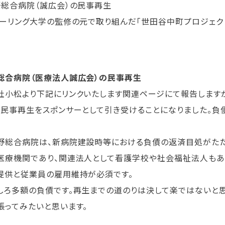
野総合病院（誠広会）の民事再生
ターリング大学の監修の元で取り組んだ「世田谷中町プロジェク
総合病院（医療法人誠広会）の民事再生
小松より下記にリンクいたします関連ページにて報告しますが
の民事再生をスポンサーとして引き受けることになりました。負
総合病院は、新病院建設時等における負債の返済目処がたた
医療機関であり、関連法人として看護学校や社会福祉法人もあ
提供と従業員の雇用維持が必須です。
ろ多額の負債です。再生までの道のりは決して楽ではないと思
張ってみたいと思います。