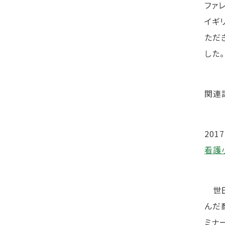
ファ
イギ
ただ
した。
関連
2017
看護
世田
んだ
ミナ