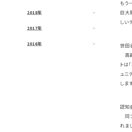
もう
巨大
2018年
しい
2017年
2016年
世田
高齢
トは
ュニ
します
認知
同プ
れま