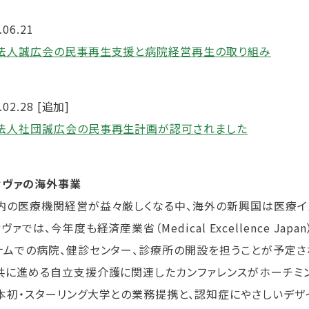
.06.21
法人誠広会の民事再生支援と病院経営再生の取り組み
.02.28 [追加]
法人社団誠広会の民事再生計画が認可されました
ィヴァの海外事業
の医療機関経営が益々厳しくなる中、海外の新興国は医療イン
ヴァでは、今年度も経済産業省（Medical Excellence J
ナムでの病院、健診センター、診療所の開設を担うことが予定さ
共に進める自立支援介護に関連したカンファレンスがホーチミン
初・スターリング大学との業務提携と、認知症にやさしいデザ