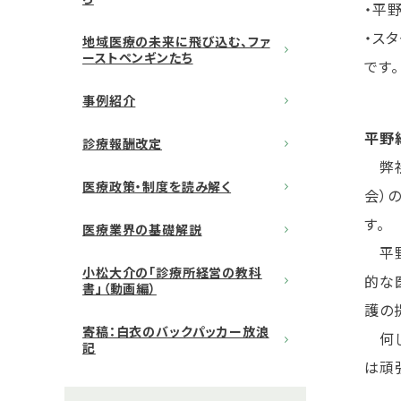
・平
・ス
地域医療の未来に飛び込む、ファ
ーストペンギンたち
です。
事例紹介
平野
診療報酬改定
弊社
医療政策・制度を読み解く
会）
す。
医療業界の基礎解説
平野
小松大介の「診療所経営の教科
的な
書」（動画編）
護の
寄稿：白衣のバックパッカー放浪
何し
記
は頑