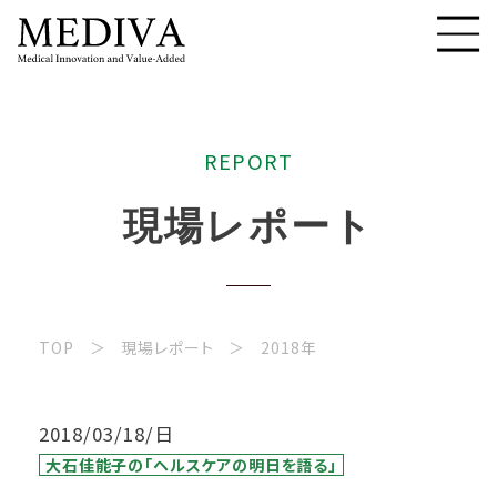
R
E
P
O
R
T
現
場
レ
ポ
ー
ト
TOP
現場レポート
2018年
2018/03/18/日
大石佳能子の「ヘルスケアの明日を語る」