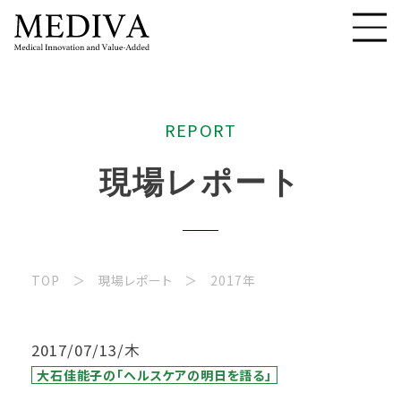
R
E
P
O
R
T
現
場
レ
ポ
ー
ト
TOP
現場レポート
2017年
2017/07/13/木
大石佳能子の「ヘルスケアの明日を語る」