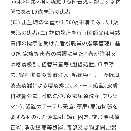
56条の6第2項に規定する障害児に該当する状
態である15歳未満の患者
(ロ) 出生時の体重が1,500g未満であった1歳
未満の患者(ニ) 訪問診療を行う医師又は当該
医師の指示を受けた看護職員の指導管理に基
づき、家族等患者の看護に当たる者が注射又
は喀痰吸引、経管栄養等（創傷処置、爪甲除
去、穿刺排膿後薬液注入、喀痰吸引、干渉低周
波去痰器による喀痰排出、ストーマ処置、皮膚
科軟膏処置、膀胱洗浄、後部尿道洗浄(ウルツ
マン)、留置カテーテル設置、導尿(尿道拡張を
要するもの)、介達牽引、矯正固定、変形機械矯
正術、消炎鎮痛等処置、腰部又は胸部固定帯