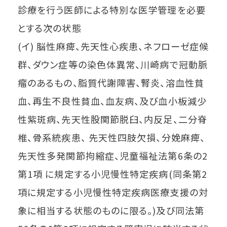
診療を行う医師による特別な医学管理を必要
とする次の状態
(イ) 脳性麻痺、先天性心疾患、ネフローゼ症候
群、ダウン症等の染色体異常、川崎病で冠動脈
瘤のあるもの、脂質代謝障害、腎炎、溶血性貧
血、再生不良性貧血、血友病、及び血小板減少
性紫斑病、先天性股関節脱臼、内反足、二分脊
椎、骨系統疾患、 先天性四肢欠損、分娩麻痺、
先天性多発関節拘縮症、児童福祉法第6条の2
第1項 に規定する小児慢性特定疾病(同条第2
項に規定する小児慢性特定疾病医療支援の対
象に相当する状態のものに限る。)及び同法第