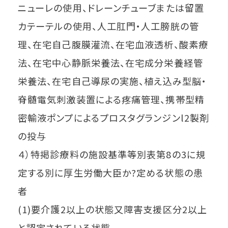
ニューレの使用、ドレーンチューブまたは留置
カテーテルの使用、人工肛門・人工膀胱の管
理、在宅自己腹膜灌流、在宅血液透析、酸素療
法、在宅中心静脈栄養法、在宅成分栄養経管
栄養法、在宅自己導尿の実施、植え込み型脳・
脊髄電気刺激装置による疼痛管理、携帯型精
密輸液ポンプによるプロスタグランジンl2製剤
の投与
４）特掲診療料の施設基準等別表第8の3に規
定する別に厚生労働大臣か?定める状態の患
者
(1)要介護2以上の状態又障害支援区分2以上
と認定されている状態