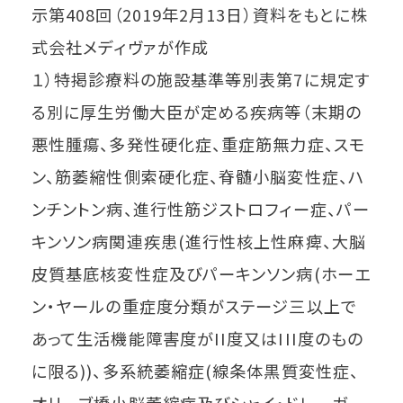
示第408回（2019年2月13日）資料をもとに株
式会社メディヴァが作成
１）特掲診療料の施設基準等別表第7に規定す
る別に厚生労働大臣が定める疾病等（末期の
悪性腫瘍、多発性硬化症、重症筋無力症、スモ
ン、筋萎縮性側索硬化症、脊髄小脳変性症、ハ
ンチントン病、進行性筋ジストロフィー症、パー
キンソン病関連疾患(進行性核上性麻痺、大脳
皮質基底核変性症及びパーキンソン病(ホーエ
ン・ヤールの重症度分類がステージ三以上で
あって生活機能障害度がII度又はIII度のもの
に限る))、多系統萎縮症(線条体黒質変性症、
オリーブ橋小脳萎縮症及びシャイ・ドレーガー