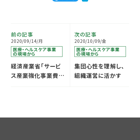
前の記事
次の記事
2020/09/14/月
2020/10/09/金
医療・ヘルスケア事業
医療・ヘルスケア事業
の現場から
の現場から
経済産業省「サービ
集団心性を理解し、
ス産業強化事業費補
組織運営に活かす
助金（認知症共生社
会に向けた製品・サ
ービスの効果検証事
業）」採択のご報告