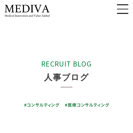
R
E
C
R
U
I
T
B
L
O
G
人
事
ブ
ロ
グ
#コンサルティング
#医療コンサルティング