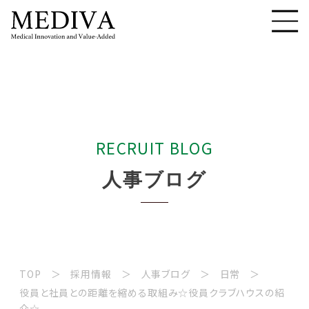
R
E
C
R
U
I
T
B
L
O
G
人
事
ブ
ロ
グ
TOP
採用情報
人事ブログ
日常
役員と社員との距離を縮める取組み☆役員クラブハウスの紹
介☆