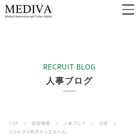
R
E
C
R
U
I
T
B
L
O
G
人
事
ブ
ロ
グ
TOP
採用情報
人事ブログ
日常
ひらめきは執念から生まれる。