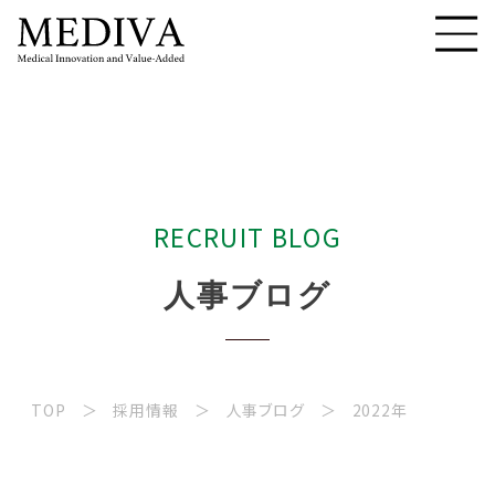
R
E
C
R
U
I
T
B
L
O
G
人
事
ブ
ロ
グ
TOP
採用情報
人事ブログ
2022年