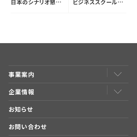
日本のシナリオ懇談
ビジネススクールの
会（内閣府）」に参加
学生のフィールド・ス
しています
タディ型研修が行わ
れました
事業案内
企業情報
お知らせ
お問い合わせ