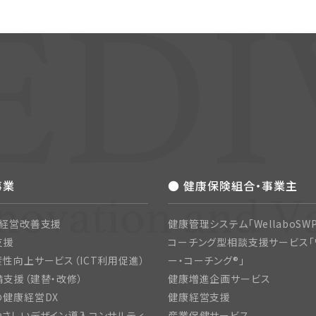
事業
● 健康保険組合・事業主
・経営改善支援
健康管理システム「WellaboSWP
支援
コーチング型相談支援サービス「
性向上サービス（ICT利用促進）
ー・コーチング®」
支援（建替・改修）
健康増進企画サービス
の健康経営DX
健康経営支援
さしいデザイン導入コンサルティ
産業保健サービス