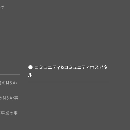
ング
● コミュニティ&コミュニティホスピタ
ル
のM＆A/
のM＆A/事
護事業の事