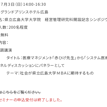
７月３日（日）14:00-16:30
：グランドプリンスホテル広島
名：県立広島大学大学院 経営管理研究科開設記念シ
人数：200名程度
用：無料
演内容：
基調講演
トル：医療マネジメント「赤ひげ先生」から「システム
)パネルディスカッションにパネラーとして
マ：社会が県立広島大学ＭＢＡに期待するもの
はこちらをご覧ください。
セミナーの申込受付は終了しました。