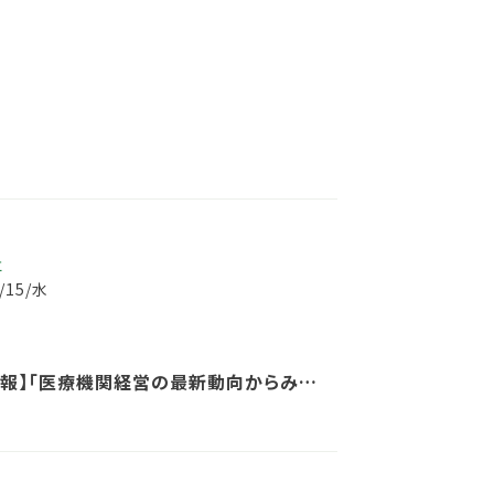
事
6/15/水
情報】「医療機関経営の最新動向からみた
ィング」