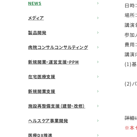
NEWS
日時：
場所
メディア
講演
製品開発
参加
費
病院コンサルコンサルティング
講
新規開業・運営支援・PPM
(1)
タイ
在宅医療支援
(2
新規開業支援
テー
施設再整備支援（建替・改修）
詳細
ヘルスケア事業開発
※本
医療DX推進