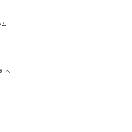
ンポジウム
医療」へ