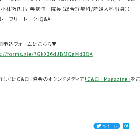
：小林徹氏（同善病院 院長（総合診療科/産婦人科出身））
0-
フリートーク・Q&A
加申込フォームはこちら▼
s://forms.gle/7GkX36dJBMQgMd3DA
詳しくはC＆CH協会のオウンドメディア
「C&CH Magazine」
をご
ツイート