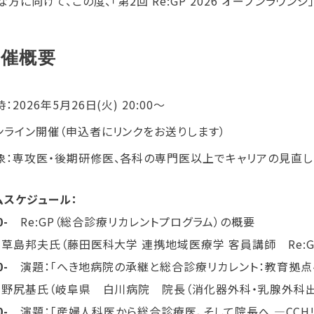
方に向けて、この度、「第2回 Re:GP 2026 オープンラウン
開催概要
：2026年5月26日(火) 20:00〜
ンライン開催（申込者にリンクをお送りします）
象：専攻医・後期研修医、各科の専門医以上でキャリアの見直
ムスケジュール：
0-
Re:GP（総合診療リカレントプログラム）の概要
：草島邦夫氏（藤田医科大学 連携地域医療学 客員講師 Re:G
0-
演題：「へき地病院の承継と総合診療リカレント：教育拠点
：野尻基氏（岐阜県 白川病院 院長（消化器外科・乳腺外科出
0-
演題：「産婦人科医から総合診療医、そして院長へ ―CCH