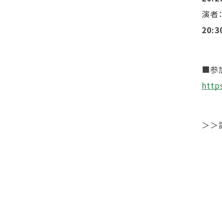
演者
20:3
■参
http
＞＞