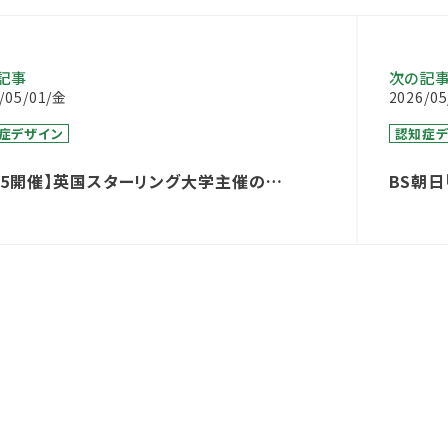
記事
次の記
/05/01/金
2026/0
症デザイン
認知症デ
/25開催】英国スターリング大学主催の
BS朝
ementia Design（認知症デザイン）」ウェビ
佳能子
に、弊社コンサルタント木内が登壇します