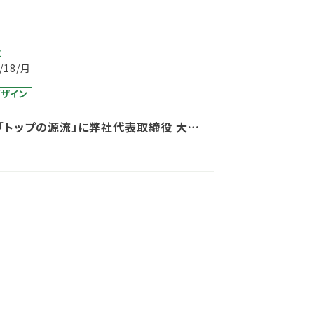
事
5/18/月
ザイン
日「トップの源流」に弊社代表取締役 大石
が出演しました