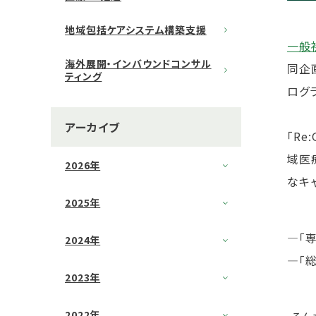
地域包括ケアシステム構築支援
一般
海外展開・インバウンドコンサル
同企
ティング
ログ
アーカイブ
「R
域医
2026年
なキ
2025年
―「
2024年
―「
2023年
2022年