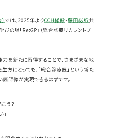
会）
では、2025年より
CCH総診
・
藤田総診
共
の場「Re:GP」（総合診療リカレントプ
療能力を新たに習得することで、さまざまな地
生方にとっても、「総合診療医」という新た
い医師像が実現できるはずです。
こう？」
い」