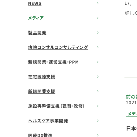
い。
NEWS
詳し
メディア
製品開発
病院コンサルコンサルティング
新規開業・運営支援・PPM
在宅医療支援
新規開業支援
前の
2021
施設再整備支援（建替・改修）
メデ
ヘルスケア事業開発
日本
医療DX推進