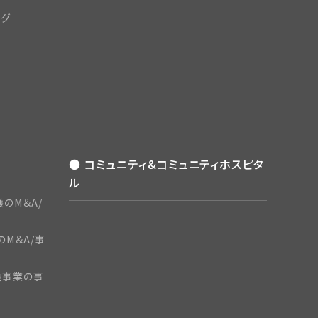
ング
● コミュニティ&コミュニティホスピタ
ル
のM＆A/
のM＆A/事
護事業の事