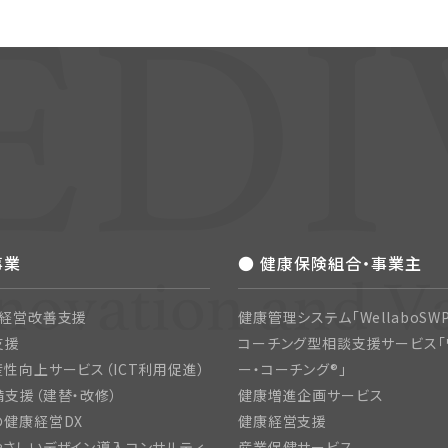
事業
● 健康保険組合・事業主
・経営改善支援
健康管理システム「WellaboSWP
支援
コーチング型相談支援サービス「
性向上サービス（ICT利用促進）
ー・コーチング®」
支援（建替・改修）
健康増進企画サービス
の健康経営DX
健康経営支援
さしいデザイン導入コンサルティ
産業保健サービス