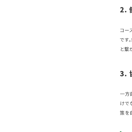
2
コー
です
と繋
3.
一方
けで
策を