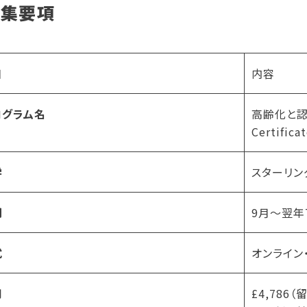
募集要項
目
内容
ログラム名
高齢化と認知
Certifica
学
スターリン
間
9月～翌年
式
オンライン
用
£4,786