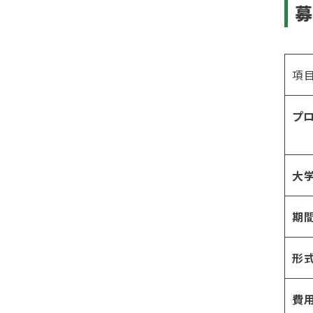
項
プ
大
期
形
費