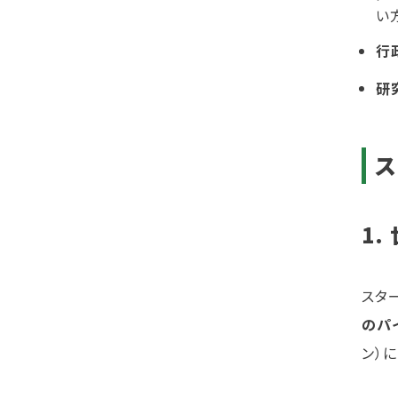
い
行
研
ス
1
スタ
のパ
ン）