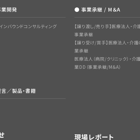
事業開発
● 事業承継 / M＆A
インバウンドコンサルティング
【譲り渡し/売り手】医療法人・介護
事業承継
【譲り受け/買手】医療法人・介護
業承継
医療法人（病院/クリニック）・介
業DD（事業承継/M＆A）
提言／製品・書籍
せ
現場レポート