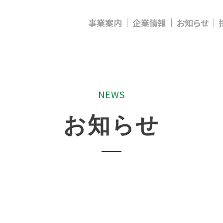
事業案内
企業情報
お知らせ
N
E
W
S
お
知
ら
せ