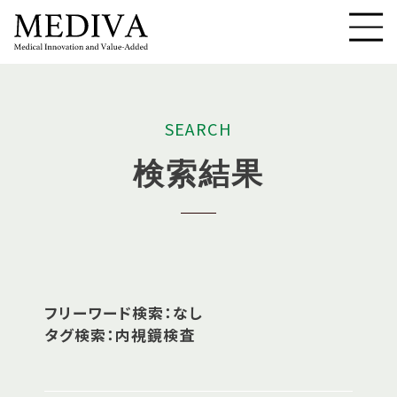
S
E
A
R
C
H
検
索
結
果
フリーワード検索：なし
タグ検索：内視鏡検査