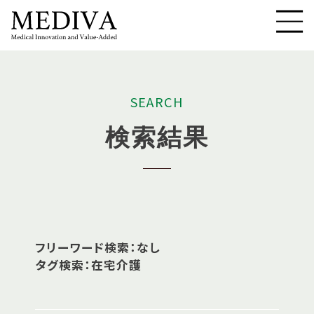
S
E
A
R
C
H
検
索
結
果
フリーワード検索：なし
タグ検索：在宅介護