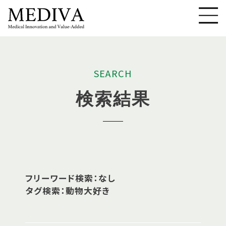
S
E
A
R
C
H
検
索
結
果
フリーワード検索：なし
タグ検索：動物大好き