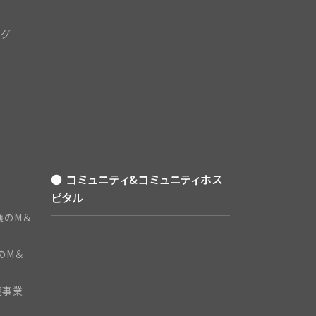
ング
● コミュニティ&コミュニティホス
ピタル
護のM＆
のM＆
護事業