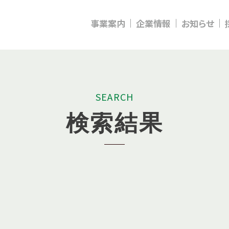
事業案内
企業情報
お知らせ
S
E
A
R
C
H
検
索
結
果