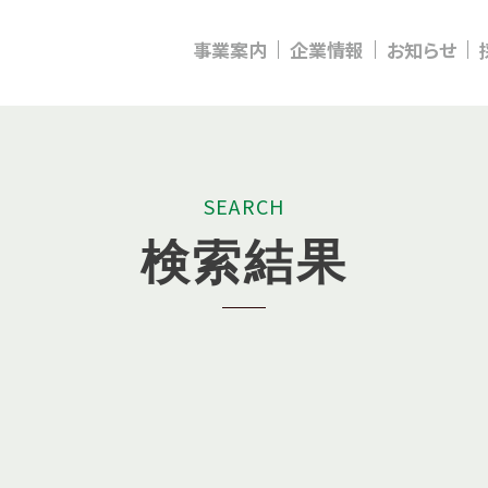
事業案内
企業情報
お知らせ
S
E
A
R
C
H
検
索
結
果