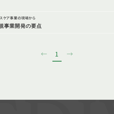
ルスケア事業の現場から
規事業開発の要点
←
1
→