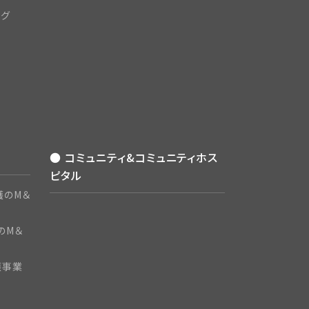
ング
● コミュニティ&コミュニティホス
ピタル
護のM＆
のM＆
護事業