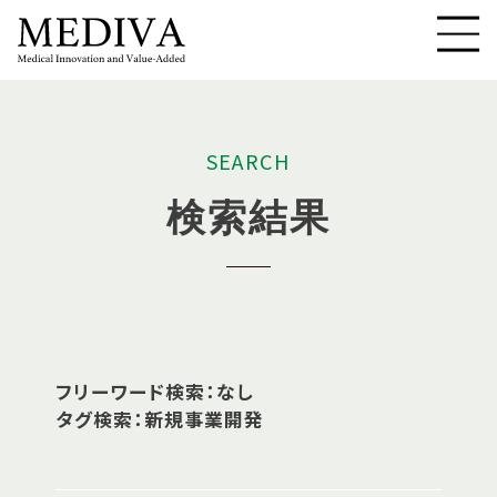
S
E
A
R
C
H
検
索
結
果
フリーワード検索：なし
タグ検索：新規事業開発