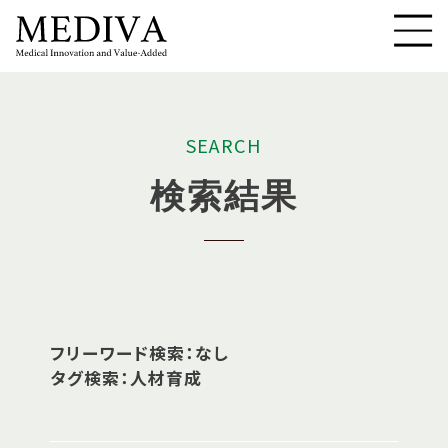
S
E
A
R
C
H
検
索
結
果
フリーワード検索：なし
タグ検索：人材育成