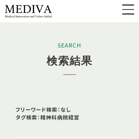
S
E
A
R
C
H
検
索
結
果
フリーワード検索：なし
タグ検索：精神科病院経営